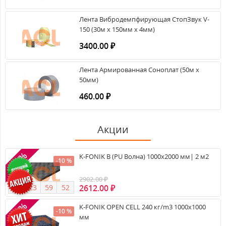
Лента Вибродемпфирующая СтопЗвук V-
150 (30м x 150мм x 4мм)
3400.00 ₽
Лента Армированная Соноплат (50м х
50мм)
460.00 ₽
Акции
-10%
K-FONIK B (PU Волна) 1000х2000 мм| 2 м2
-10 %
2902.00 ₽
2612.00 ₽
0
9
2
3
5
9
5
2
-10%
K-FONIK OPEN CELL 240 кг/m3 1000х1000
-10 %
мм