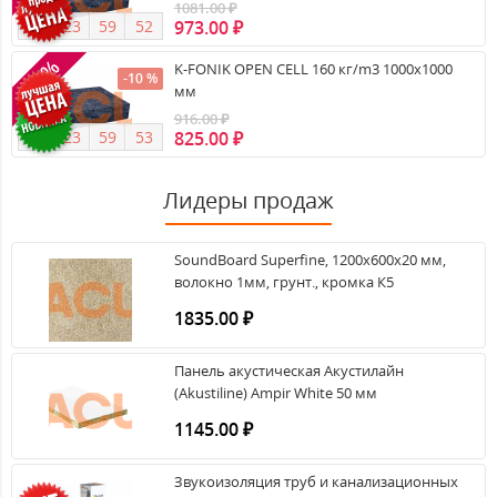
1081.00 ₽
973.00 ₽
0
9
2
3
5
9
5
2
-10%
K-FONIK OPEN CELL 160 кг/m3 1000х1000
-10 %
мм
916.00 ₽
825.00 ₽
0
9
2
3
5
9
5
2
Лидеры продаж
SoundBoard Superfine, 1200х600х20 мм,
волокно 1мм, грунт., кромка К5
1835.00 ₽
Панель акустическая Акустилайн
(Akustiline) Ampir White 50 мм
1145.00 ₽
Звукоизоляция труб и канализационных