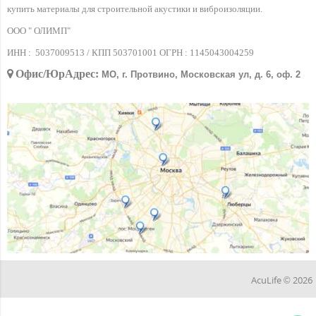
купить материалы для строительной акустики и виброизоляции.
ООО " ОЛИМП"
ИНН :
5037009513 / КПП 503701001 ОГРН :
1145043004259
Офис/ЮрАдрес:
МО, г. Протвино, Московская ул, д. 6, оф. 2
AcuLife © 2026