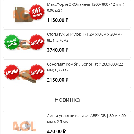
МаксФорте ЭКОпанель 1200×800×12 мм (
0.96 м2 )
1150.00 ₽
СтопЗвук БП Флор | (1,2м х 0,6м х 20мм)
8шт. 5,76м2
3740.00 ₽
Соноплат Комби / SonoPlat (1200х600х22
мм) 0,72 м2
2150.00 ₽
Новинка
Лента уплотнительная ABEX DB | 30 м х 50
мм х 2.5 мм
420.00 ₽