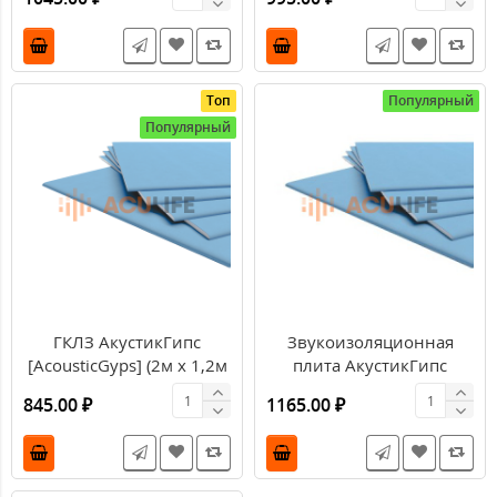
Топ
Популярный
Популярный
ГКЛЗ АкустикГипс
Звукоизоляционная
[AcousticGyps] (2м х 1,2м
плита АкустикГипс
х 12,5 мм) 2,4 м2
[AcousticGyps] (2,5м х
845.00 ₽
1165.00 ₽
1,2м х 15 мм) 3м2