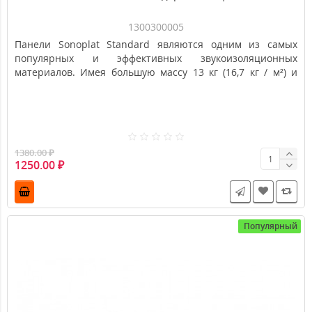
Панели Соноплат Стандарт 12 мм | 0,72 м2
1300300005
Панели Sonoplat Standard являются одним из самых
популярных и эффективных звукоизоляционных
материалов. Имея большую массу 13 кг (16,7 кг / м²) и
относительно небольшую толщину 12 мм, они имеют
рекордно высокий показатель звукоизоляции Rw = 38 дБ.
1380.00 ₽
1250.00 ₽