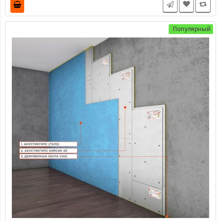
полиэфирных нитей великолепно демпфирует и
соединяет колебания металлических компонентов
каркасных конструкций. Демпферная лента шириной 60
мм нужна с целью снижения вибраций различных
строительных конструкций, трубопроводов, корпусов
технических конструкций.
3960.00 ₽
3564.00 ₽
Популярный