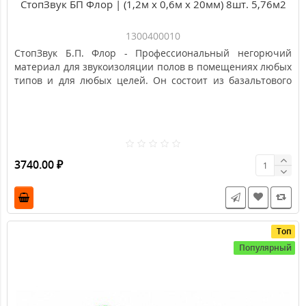
СтопЗвук БП Флор | (1,2м х 0,6м х 20мм) 8шт. 5,76м2
1300400010
СтопЗвук Б.П. Флор - Профессиональный негорючий
материал для звукоизоляции полов в помещениях любых
типов и для любых целей. Он состоит из базальтового
волокна высшего качества, обработанного гидрофобным
составом. Доступен в виде упругих пластин толщиной 20
мм. (плотность 110 кг / м3). Материал используется для
звукоизоляции пола при возведении плавающих стяжек
во всех типах помещений, как в жилых квартирах, так и в
промышленных помещениях со специальными
3740.00 ₽