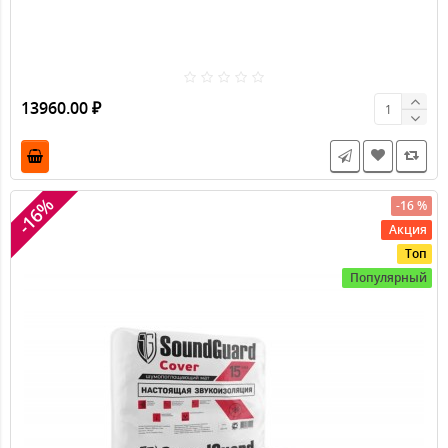
МаксФорте SoundPRO 5000 х 1400 х 12 мм ( 7 м2 )
Звукоизоляционные мембраны
МаксФорте SoundPRO (СаундПРО) - Материал нового
поколения создан с учетом теоретических разработок
нашей компании в области строительной акустики и
практического опыта проведения монтажных работ.
Поэтому MaxForte-SoundPRO не только эффективно
поглощает звук, но и прост в установке.
13960.00 ₽
-16%
-16 %
Акция