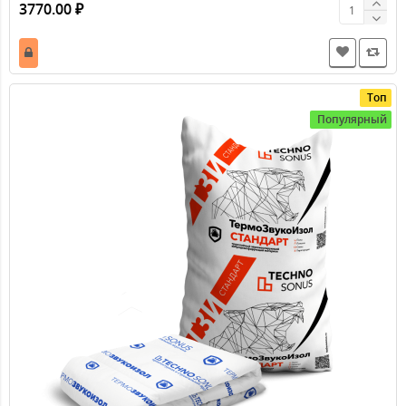
Акустические декоративные панели
Heradesign superfine, плита 1194х594х25 мм, SK-04,
неокрашенный (потолочная) Древесноволокниста..
3770.00 ₽
Топ
Популярный