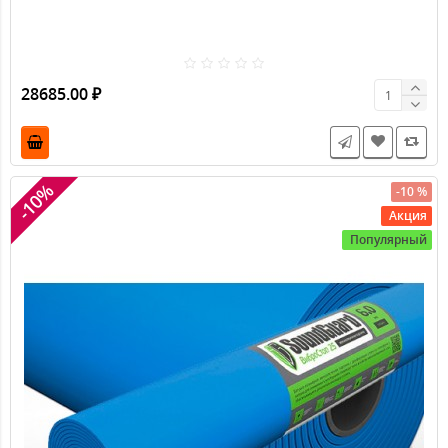
Тексаунд / Tecsound 70 | Мембрана
Звукоизоляционные мембраны
Tecsound 70 5 * 1,22 * 3,7 мм (6,1 м2) - тонкая тяжелая
звукоизоляционная мембрана (сделано в Испании).
Используется в звукоизоляционных конструкциях полов,
потолков, стен, перегородок в помещениях различного
назначения.
28685.00 ₽
-10%
-10 %
Акция
Популярный