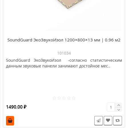
SoundGuard ЭкоЗвукоИзол 1200×800×13 мм | 0.96 м2
101034
SoundGuard ЭкоЗвукоИзол -согласно статистическим
данным звуковые панели занимают достойное мес..