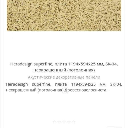
Подрезки менее 250 мм в монтаже не применяются.
Heradesign superfine, плита 1194х594х25 мм, SK-04,
неокрашенный (потолочная)