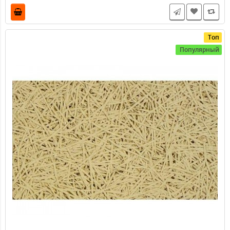
SoundGuard изоКовер - материал универсальный и
многофункциональный , обладающий амортизирующими
и шу..
6225.00 ₽
5225.00 ₽
Топ
Популярный