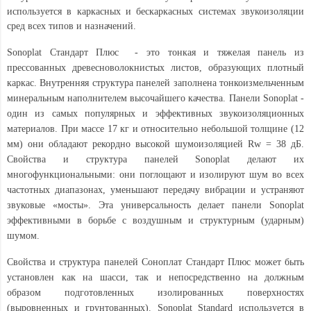
используется в каркасных и бескаркасных системах звукоизоляции
сред всех типов и назначений.
Sonoplat Стандарт Плюс - это тонкая и тяжелая панель из
прессованных древесноволокнистых листов, образующих плотный
каркас. Внутренняя структура панелей заполнена тонкоизмельченным
минеральным наполнителем высочайшего качества. Панели Sonoplat -
один из самых популярных и эффективных звукоизоляционных
материалов. При массе 17 кг и относительно небольшой толщине (12
мм) они обладают рекордно высокой шумоизоляцией Rw = 38 дБ.
Свойства и структура панелей Sonoplat делают их
многофункциональными: они поглощают и изолируют шум во всех
частотных диапазонах, уменьшают передачу вибрации и устраняют
звуковые «мосты». Эта универсальность делает панели Sonoplat
эффективными в борьбе с воздушным и структурным (ударным)
шумом.
Свойства и структура панелей Соноплат Стандарт Плюс
может быть
установлен как на шасси, так и непосредственно на должным
образом подготовленных изолированных поверхностях
(выровненных и грунтованных). Sonoplat Standard используется в