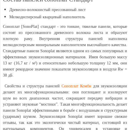
Древесно-волокнистый прессованный лист
Мелкодисперсный кварцевый наполнитель
Соноплат [SonoPlat]
стандарт - это тонкие, тяжелые панели, которые
состоят из прессованного древесного волокна листа и образуют
плотную раму. Внутренняя структура панелей наполнена
мелкодисперсным минеральным наполнителем высочайшего качества.
Стандартные панели Sonoplat являются одним из самых популярных и
эффективных звукоизоляционных материалов. Имея большую массу
13 кг (16,7 кг / м²) и относительно небольшую толщину 12 мм, они
имеют рекордное значение показателя звукоизоляции в воздухе Rw =
38 дБ.
Свойства и структура панелей
Соноплат Комби
для звукоизоляции
делают их многофункциональными: они поглощают и изолируют
шум во всех диапазонах частот, сокращают передачу вибрации и
устраняют звуковые “мостики”. Такая многофункциональность делает
панели Sonoplat эффективными в борьбе с воздушным и структурным
(ударным) шумом. Звукоизоляция Sonoplat имеет хорошие свежие
отзывы, так как это экологически чистый материал, состоящий из
натуральных компонентов. Он универсален в установке и