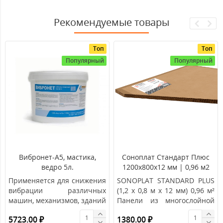
Рекомендуемые товары
Топ
Топ
Популярный
Популярный
Вибронет-А5, мастика,
Соноплат Стандарт Плюс
ведро 5л.
1200х800х12 мм | 0,96 м2
Применяется для снижения
SONOPLAT STANDARD PLUS
вибрации различных
(1,2 х 0,8 м х 12 мм) 0,96 м²
машин, механизмов, зданий
Панели из многослойной
и строительных
целлюлозной рамы с
5723.00 ₽
1380.00 ₽
конструкций. дл..
мелки..