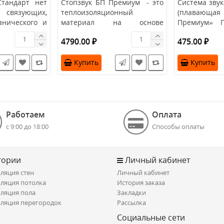
Стандарт нет
Стопзвук БП Премиум - это
Система зву
вязующих,
теплоизоляционный
(плавающая 
анического и
материал на основе
Премиум» П
го
базальтового волокна, изго..
конструкци..
4790.00 ₽
475.00 ₽
Купить
Купить
Работаем
Оплата
с 9:00 до 18:00
Способы оплаты
гории
Личный кабинет
ляция стен
Личный кабинет
ляция потолка
История заказа
ляция пола
Закладки
ляция перегородок
Рассылка
Социальные сети