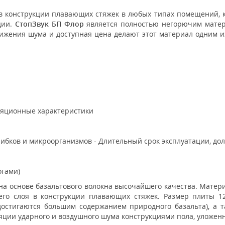
в конструкции плавающих стяжек в любых типах помещений, ка
ции.
СтопЗвук БП Флор
является полностью негорючим матер
ижения шума и доступная цена делают этот материал одним и
ляционные характеристики
рибков и микроорганизмов - Длительный срок эксплуатации, до
огами)
а основе базальтового волокна высочайшего качества. Матер
его слоя в конструкции плавающих стяжек. Размер плиты 120
достигаются большим содержанием природного базальта), а 
ции ударного и воздушного шума конструкциями пола, уложен