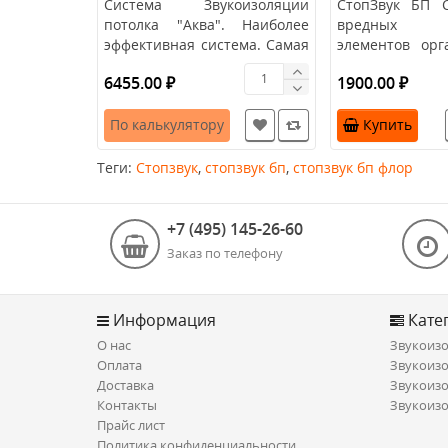
Система Звукоизоляции
СтопЗвук БП 
потолка "Аква". Наиболее
вредных с
эффективная система. Самая
элементов орг
распространённая и востр..
неорганическо
6455.00 ₽
1900.00 ₽
происхожд..
По калькулятору
Купить
Теги:
Стопзвук
,
стопзвук бп
,
стопзвук бп флор
+7 (495) 145-26-60
Заказ по телефону
Информация
Кате
О нас
Звукоизо
Оплата
Звукоизо
Доставка
Звукоизо
Контакты
Звукоизо
Прайс лист
Политика конфиденциальности