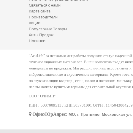
Связаться с нами
Карта сайта
Производители
Акции
Популярные Товары
Хиты Продаж
Новинки
"AcuLife" за несколько лет работы получила статус надежно
звукоизоляционных материалов. В наш коллектив входят инж
менеджеры по продажам. Мы расширили наш ассортимент и т
виброизоляционные и акустические материалы. Кроме того, 
по звукоизоляции квартир , стен , полов и потолков:
монтажу 
нас вы можете купить материалы для строительной акустики 
ООО " ОЛИМП"
ИНН :
5037009513 / КПП 503701001 ОГРН :
1145043004259
Офис/ЮрАдрес:
МО, г. Протвино, Московская ул, д