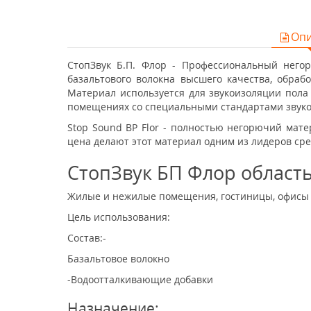
Оп
СтопЗвук Б.П. Флор - Профессиональный него
базальтового волокна высшего качества, обраб
Материал используется для звукоизоляции пола
помещениях со специальными стандартами звук
Stop Sound BP Flor - полностью негорючий ма
цена делают этот материал одним из лидеров ср
СтопЗвук БП Флор област
Жилые и нежилые помещения, гостиницы, офисы 
Цель использования:
Состав:-
Базальтовое волокно
-Водоотталкивающие добавки
Назначение: