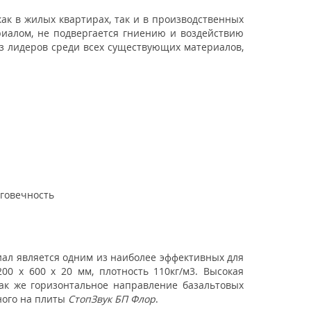
к в жилых квартирах, так и в производственных
иалом, не подвергается гниению и воздействию
з лидеров среди всех существующих материалов,
лговечность
иал является одним из наиболее эффективных для
0 х 600 х 20 мм, плотность 110кг/м3. Высокая
так же горизонтальное направление базальтовых
ного на плиты
СтопЗвук БП Флор
.