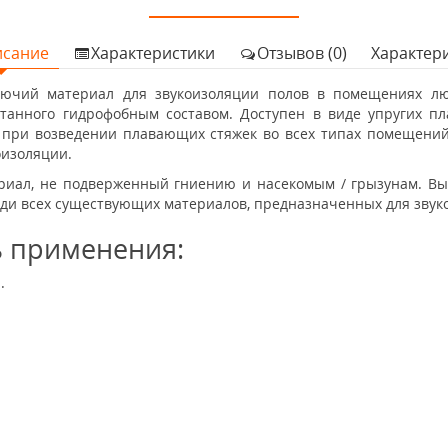
исание
Характеристики
Отзывов (0)
Характер
рючий материал для звукоизоляции полов в помещениях л
отанного гидрофобным составом. Доступен в виде упругих пла
 при возведении плавающих стяжек во всех типах помещений
оизоляции.
териал, не подверженный гниению и насекомым / грызунам. В
еди всех существующих материалов, предназначенных для звук
ь применения:
.