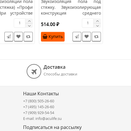
коизоляции пола
Звукоизоляция пола под
MaxFor
стяжка) «Профи
стяжку. Звукоизолирующая
демпфир
ри устройстве
конструкция среднего
для звук
уровня. Используется для
(испол
514.00 ₽
3750.00 ₽
защиты..
ламинатом,
Купить
Купить
Доставка
Способы доставки
Наши Контакты
+7 (800) 505-26-60
+7 (495) 145-26-60
+7 (909) 929-54-54
E-mail: info@aculife.su
Подписаться на рассылку