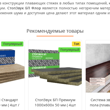
в конструкции плавающих стяжек в любых типах помещений, ка
ции.
СтопЗвук БП Флор
является полностью негорючим матер
ижения шума и доступная цена делают этот материал одним и
Рекомендуемые товары
Популярный
Топ
Популярный
 Стандарт
СтопЗвук БП Премиум
Система з
мм ( 4шт /
1000х600х 50 мм ( 4шт
пола (плав
2 )
/2,4м2 )
«Профи