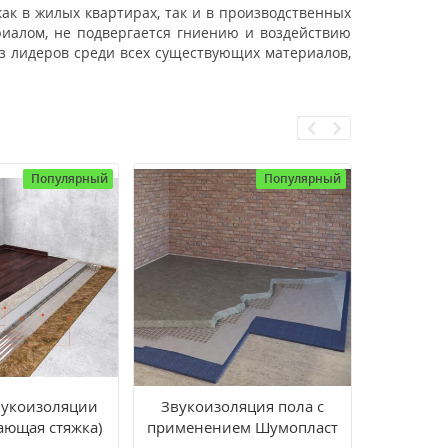
к в жилых квартирах, так и в производственных
иалом, не подвергается гниению и воздействию
з лидеров среди всех существующих материалов,
Популярный
Популярный
вукоизоляции
Звукоизоляция пола с
Макс
ающая стяжка)
применением Шумопласт
подложк
 Премиум»
15000х1