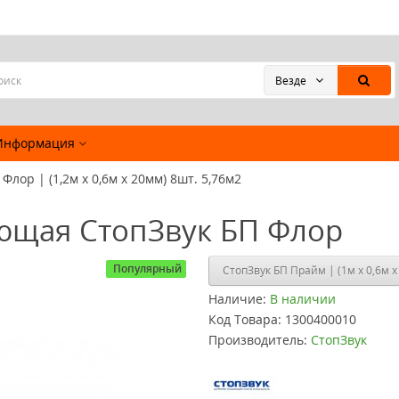
Везде
Информация
Флор | (1,2м х 0,6м х 20мм) 8шт. 5,76м2
щая СтопЗвук БП Флор
Популярный
СтопЗвук БП Прайм |
Наличие:
В наличии
Код Товара:
1300400010
Производитель:
СтопЗвук