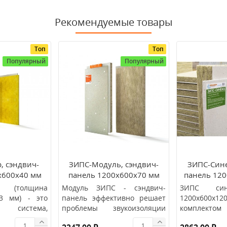
Рекомендуемые товары
Топ
Топ
Популярный
Популярный
, сэндвич-
ЗИПС-Модуль, сэндвич-
ЗИПС-Сине
х600х40 мм
панель 1200х600х70 мм
панель 12
/шт.)
(0,72м2/шт.)
(0,7
р (толщина
Модуль ЗИПС - сэндвич-
ЗИПС син
53 мм) - это
панель эффективно решает
1200х60
 система,
проблемы звукоизоляции
комплект
з сэндвич-
стен и потолка. При
Звукоизоли