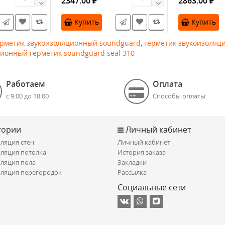
2347.00 ₽
2863.00 ₽
..
поддержке ..
панельная си
Купить
Купить
ерметик звукоизоляционный soundguard
,
герметик звукоизоляц
ионный герметик soundguard seal 310
Работаем
Оплата
с 9:00 до 18:00
Способы оплаты
гории
Личный кабинет
ляция стен
Личный кабинет
ляция потолка
История заказа
ляция пола
Закладки
ляция перегородок
Рассылка
Социальные сети