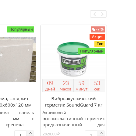
Популярный
-7 %
Акция
Топ
Популярный
0
9
2
3
5
9
5
2
Дней
Часов
минут
сек
ма, сэндвич-
Виброакустический
Звуко
00х600х120 мм
герметик SoundGuard 7 кг
герметик
2м2/шт.)
ема панель
Акриловый
Герметик
0х120 мм с
высокоэластичный герметик
звукоизол
ом крепежа
предназначенный для
Soundgua
рующая
заполнения швов, стыков,
акриловы
2820.00 ₽