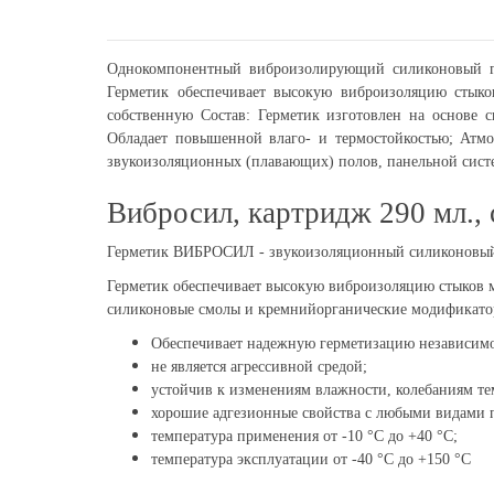
Однокомпонентный виброизолирующий силиконовый ге
Герметик обеспечивает высокую виброизоляцию стык
собственную Состав: Герметик изготовлен на основе
Обладает повышенной влаго- и термостойкостью; Атмо
звукоизоляционных (плавающих) полов, панельной сист
Вибросил, картридж 290 мл.,
Герметик ВИБРОСИЛ - звукоизоляционный силиконовый г
Герметик обеспечивает высокую виброизоляцию стыков 
силиконовые смолы и кремнийорганические модификато
Обеспечивает надежную герметизацию независим
не является агрессивной средой;
устойчив к изменениям влажности, колебаниям те
хорошие адгезионные свойства с любыми видами 
температура применения от -10 °С до +40 °С;
температура эксплуатации от -40 °С до +150 °С