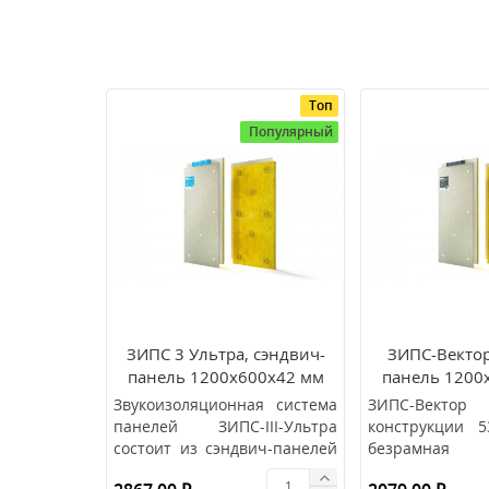
Топ
Популярный
ЗИПС 3 Ультра, сэндвич-
ЗИПС-Вектор
панель 1200х600х42 мм
панель 1200
(0,72м2/шт.)
(0,72м2
Звукоизоляционная система
ЗИПС-Векто
панелей ЗИПС-III-Ультра
конструкции 
состоит из сэндвич-панелей
безрамная
толщиной 42,5 мм и спец..
состоящая и