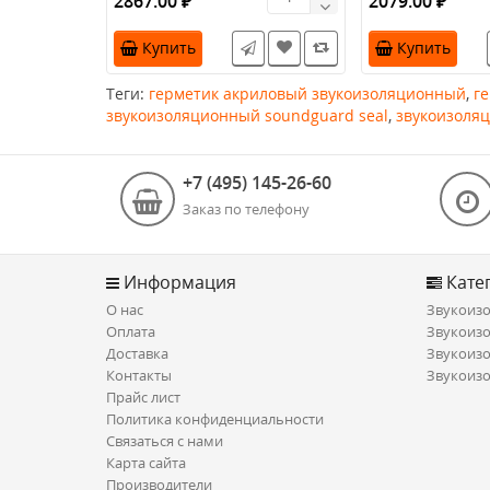
2867.00 ₽
2079.00 ₽
панели толщино
Купить
Купить
Теги:
герметик акриловый звукоизоляционный
,
г
звукоизоляционный soundguard seal
,
звукоизоляц
+7 (495) 145-26-60
Заказ по телефону
Информация
Кате
О нас
Звукоизо
Оплата
Звукоизо
Доставка
Звукоизо
Контакты
Звукоизо
Прайс лист
Политика конфиденциальности
Связаться с нами
Карта сайта
Производители