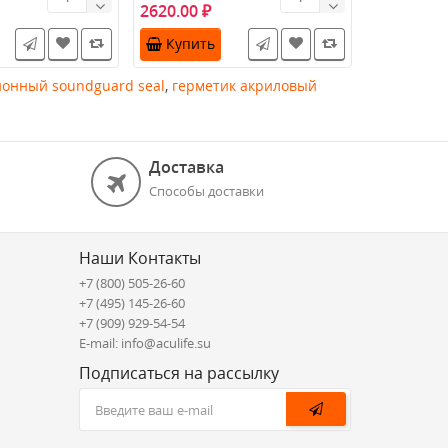
590.00 ₽
стема ..
трещин, отверстий, ..
высокоэла
2620.00 ₽
предна..
Купить
Купить
ионный soundguard seal
,
герметик акриловый
Доставка
Способы доставки
Наши Контакты
+7 (800) 505-26-60
+7 (495) 145-26-60
+7 (909) 929-54-54
E-mail: info@aculife.su
Подписаться на рассылку