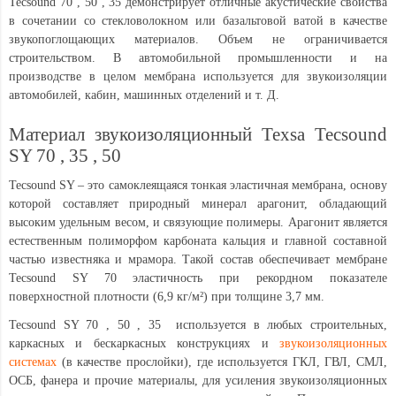
Tecsound 70 , 50 , 35 демонстрирует отличные акустические свойства
в сочетании со стекловолокном или базальтовой ватой в качестве
звукопоглощающих материалов. Объем не ограничивается
строительством. В автомобильной промышленности и на
производстве в целом мембрана используется для звукоизоляции
автомобилей, кабин, машинных отделений и т. Д.
Материал звукоизоляционный Texsa Tecsound
SY 70 , 35 , 50
Tecsound SY – это самоклеящаяся тонкая эластичная мембрана, основу
которой составляет природный минерал арагонит, обладающий
высоким удельным весом, и связующие полимеры. Арагонит является
естественным полиморфом карбоната кальция и главной составной
частью известняка и мрамора. Такой состав обеспечивает мембране
Tecsound SY 70 эластичность при рекордном показателе
поверхностной плотности (6,9 кг/м²) при толщине 3,7 мм.
Tecsound SY 70 , 50 , 35 используется в любых строительных,
каркасных и бескаркасных конструкциях и
звукоизоляционных
системах
(в качестве прослойки), где используется ГКЛ, ГВЛ, СМЛ,
ОСБ, фанера и прочие материалы, для усиления звукоизоляционных