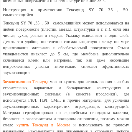
возможных повреждений при температуре не выше 35
C.
Инструкция к применению Тексаунд SY 70 35 , 50
самоклеящийся
Тексаунд SY 70 ,35 , 50 самоклеящийся может использоваться на
любой поверхности (пластик, металл, штукатурка и т. п.), если она
чистая, сухая, ровная и гладкая. Укладку выполняют в один слой.
Делать это удобно, постепенно снимая защитную пленку по мере
приклеивания материала к обрабатываемой поверхности. Стыки
укладываются внахлест до 5 см, где мембрана дополнительно
склеивается клеем или нагревом, так как даже небольшие
непроклеенные участки значительно снижают эффективность
звукоизоляции.
Звукоизоляцию Тексаунд
можно купить для использования в любых
строительных, каркасных и бескаркасных конструкциях и
звукоизоляционных системах (в качестве прослойки), где
используется ГКЛ, ГВЛ, СМЛ, и прочие материалы, для усиления
звукоизоляционных характеристик ограждающих конструкций.
Материал сертифицирован по европейским стандартам качества,
безопасен в экологическом и пожарном отношении, поэтому можно
смело
купить Тексаунд в Москве
и использовать по прямому
назначению. Рекомендуется для применения в строениях любого