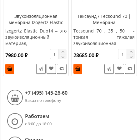
Звукоизоляционная
Тексаунд / Tecsound 70 |
мембрана Izogertz Elastic
Мембрана
Duo14 (3000х1000х14мм,
Izogertz Elastic Duo14 – это
Tecsound 70 , 35 , 50 -
3м2)
звукоизоляционный
тонкая тяжелая
материал,
звукоизоляционная
обеспечивающий высокий
мембрана (сделано в
7980.00 ₽
28685.00 ₽
уровень шумопоглощен..
Испании). И..
+7 (495) 145-26-60
Заказ по телефону
Работаем
с 9:00 до 18:00
Оплата