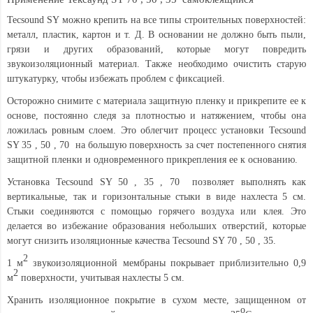
Tecsound SY можно крепить на все типы строительных поверхностей:
металл, пластик, картон и т. Д. В основании не должно быть пыли,
грязи и других образований, которые могут повредить
звукоизоляционный материал. Также необходимо очистить старую
штукатурку, чтобы избежать проблем с фиксацией.
Осторожно снимите с материала защитную пленку и прикрепите ее к
основе, постоянно следя за плотностью и натяжением, чтобы она
ложилась ровным слоем. Это облегчит процесс установки Tecsound
SY 35 , 50 , 70 на большую поверхность за счет постепенного снятия
защитной пленки и одновременного прикрепления ее к основанию.
Установка Tecsound SY 50 , 35 , 70 позволяет выполнять как
вертикальные, так и горизонтальные стыки в виде нахлеста 5 см.
Стыки соединяются с помощью горячего воздуха или клея. Это
делается во избежание образования небольших отверстий, которые
могут снизить изоляционные качества Tecsound SY 70 , 50 , 35.
2
1 м
звукоизоляционной мембраны покрывает приблизительно 0,9
2
м
поверхности, учитывая нахлесты 5 см.
Хранить изоляционное покрытие в сухом месте, защищенном от
o