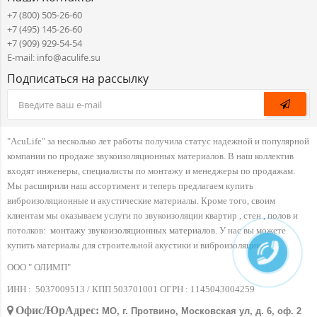
+7 (800) 505-26-60
+7 (495) 145-26-60
+7 (909) 929-54-54
E-mail: info@aculife.su
Подписаться на рассылку
"AcuLife" за несколько лет работы получила статус надежной и популярной
компании по продаже звукоизоляционных материалов. В наш коллектив
входят инженеры, специалисты по монтажу и менеджеры по продажам.
Мы расширили наш ассортимент и теперь предлагаем купить
виброизоляционные и акустические материалы. Кроме того, своим
клиентам мы оказываем услуги по звукоизоляции квартир , стен , полов и
потолков:
монтажу звукоизоляционных материалов
. У нас вы можете
купить материалы для строительной акустики и виброизоляции.
ООО " ОЛИМП"
ИНН :
5037009513 / КПП 503701001 ОГРН :
1145043004259
Офис/ЮрАдрес:
МО, г. Протвино, Московская ул, д. 6, оф. 2