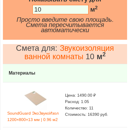
2
м
Просто введите свою площадь.
Смета пересчитывается
автоматически
Смета для:
Звукоизоляция
2
ванной комнаты
10
м
Материалы
Цена:
1490.00 ₽
Расход:
1.05
Количество:
11
SoundGuard ЭкоЗвукоИзол
Стоимость:
16390
руб.
1200×800×13 мм | 0.96 м2