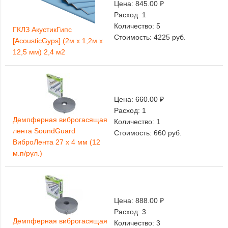
Цена:
845.00 ₽
Расход:
1
Количество:
5
ГКЛЗ АкустикГипс
Стоимость:
4225
руб.
[AcousticGyps] (2м х 1,2м х
12,5 мм) 2,4 м2
Цена:
660.00 ₽
Расход:
1
Демпферная виброгасящая
Количество:
1
лента SoundGuard
Стоимость:
660
руб.
ВиброЛента 27 х 4 мм (12
м.п/рул.)
Цена:
888.00 ₽
Расход:
3
Демпферная виброгасящая
Количество:
3