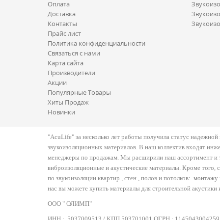
Оплата
Звукоизо
Доставка
Звукоизо
Контакты
Звукоизо
Прайс лист
Политика конфиденциальности
Связаться с нами
Карта сайта
Производители
Акции
Популярные Товары
Хиты Продаж
Новинки
"AcuLife" за несколько лет работы получила статус надежно
звукоизоляционных материалов. В наш коллектив входят инж
менеджеры по продажам. Мы расширили наш ассортимент и т
виброизоляционные и акустические материалы. Кроме того, 
по звукоизоляции квартир , стен , полов и потолков:
монтажу 
нас вы можете купить материалы для строительной акустики 
ООО " ОЛИМП"
ИНН :
5037009513 / КПП 503701001 ОГРН :
1145043004259