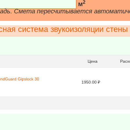
2
м
щадь. Смета пересчитывается автоматич
сная система звукоизоляции стены
Цена
Расхо
ndGuard Gipslock 30
1950.00 ₽