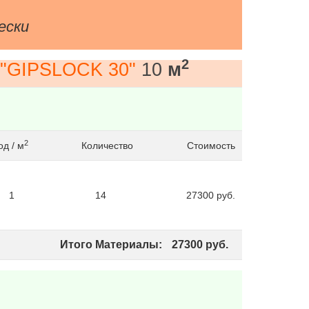
ески
2
 "GIPSLOCK 30"
10
м
2
д / м
Количество
Стоимость
1
14
27300
руб.
Итого Материалы:
27300
руб.