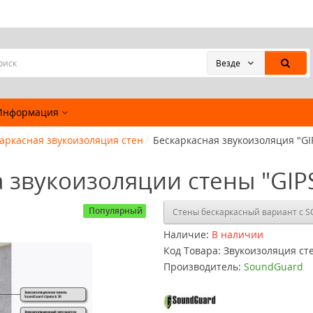
Везде
Информация
аркасная звукоизоляция стен
Бескаркасная звукоизоляция "GI
а звукоизоляции стены "GIP
Популярный
Стены 
Наличие:
В наличии
Код Товара:
Звукоизоляция ст
Производитель:
SoundGuard