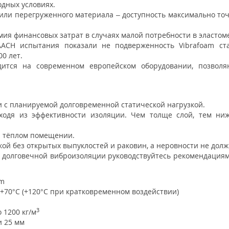
дных условиях.
ли перегруженного материала – доступность максимально точ
мия финансовых затрат в случаях малой потребности в эластом
АСН испытания показали не подверженность Vibrafoam ста
0 лет.
одится на современном европейском оборудовании, позвол
и с планируемой долговременной статической нагрузкой.
ходя из эффективности изоляции. Чем толще слой, тем ниж
и тёплом помещении.
кой без открытых выпуклостей и раковин, а неровности не дол
и долговечной виброизоляции руководствуйтесь рекомендация
am
 +70°С (+120°С при кратковременном воздействии)
3
о 1200 кг/м
и 25 мм