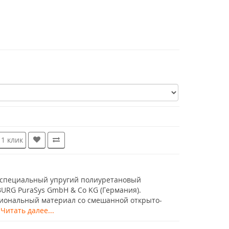
 1 клик
 специальный упругий полиуретановый
BURG PuraSys GmbH & Co KG (Германия).
иональный материал со смешанной открыто-
.
Читать далее...