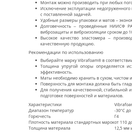
Монтаж можно производить при любых пого
Исключение эксплуатации недогруженного и
с поставленной задачей.
Удобные размеры упаковки и матов – эконо
Долговечность – проведённые НИИСФ РА
виброзащиты и виброизоляции сроком до 10
Высокое качество эластомера – произв
качественную продукцию.
Рекомендации по использованию
Выбирайте марку Vibrafoam® в соответстви
Толщина упругой опоры определяется ис
эффективность.
Маты необходимо хранить в сухом, чистом 
Поверхность для монтажа должна быть глад
Для получения качественной, стабильной 
подготовке поверхностей и материалов.
Характеристики
Vibrafo
Диапазон температур
-30°С до
Горючесть
Г4
Плотность материала стандартных марок
от 110 д
Толщина материала
12,5 мм 