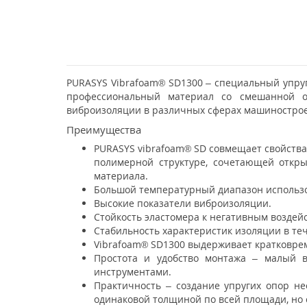
PURASYS Vibrafoam® SD1300 – специальный упру
профессиональный материал со смешанной о
виброизоляции в различных сферах машинострое
Преимущества
PURASYS vibrafoam® SD совмещает свойства
полимерной структуре, сочетающей откр
материала.
Большой температурный диапазон использов
Высокие показатели виброизоляции.
Стойкость эластомера к негативным воздейс
Стабильность характеристик изоляции в теч
Vibrafoam® SD1300 выдерживает кратковреме
Простота и удобство монтажа – малый в
инструментами.
Практичность – создание упругих опор не
одинаковой толщиной по всей площади, но с