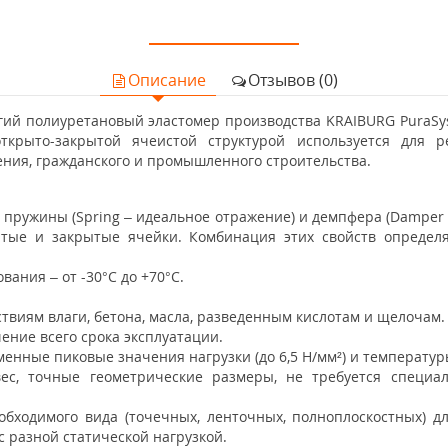
Описание
Отзывов (0)
гий полиуретановый эластомер производства KRAIBURG PuraSy
ткрыто-закрытой ячеистой структурой используется для 
ния, гражданского и промышленного строительства.
 пружины (Spring – идеальное отражение) и демпфера (Damper
ытые и закрытые ячейки. Комбинация этих свойств определ
ания – от -30°C до +70°C.
твиям влаги, бетона, масла, разведенным кислотам и щелочам.
ение всего срока эксплуатации.
нные пиковые значения нагрузки (до 6,5 H/мм²) и температуры
ес, точные геометрические размеры, не требуется специал
обходимого вида (точечных, ленточных, полноплоскостных) дл
 разной статической нагрузкой.