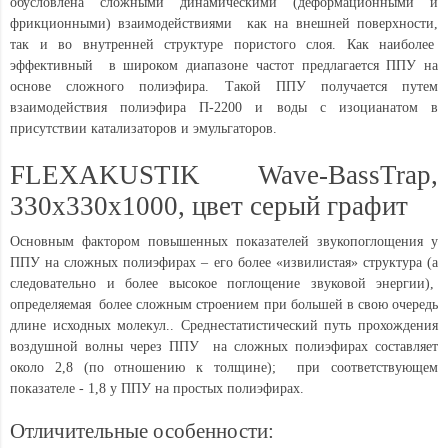
обусловлена сложными динамическими (деформационными и
фрикционными) взаимодействиями как на внешней поверхности,
так и во внутренней структуре пористого слоя. Как наиболее
эффективный в широком диапазоне частот предлагается ППУ на
основе сложного полиэфира. Такой ППУ получается путем
взаимодействия полиэфира П-2200 и воды с изоцианатом в
присутствии катализаторов и эмульгаторов.
FLEXAKUSTIK Wave-BassTrap,
330x330х1000, цвет серый графит
Основным фактором повышенных показателей звукопоглощения у
ППУ на сложных полиэфирах – его более «извилистая» структура (а
следовательно и более высокое поглощение звуковой энергии),
определяемая более сложным строением при большей в свою очередь
длине исходных молекул.. Среднестатистический путь прохождения
воздушной волны через ППУ на сложных полиэфирах составляет
около 2,8 (по отношению к толщине); при соответствующем
показателе - 1,8 у ППУ на простых полиэфирах.
Отличительные особенности: