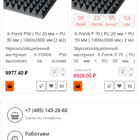
0
9
2
3
5
9
5
2
Дней
Часов
минут
сек
K-Fonik P50 ( PU 20 мм + PU
K-Fonik P 70 ( PU 20 мм + PU
30 мм ) 1000х2000 мм (2 м2)
50 мм ) 1000х2000 мм ( 2 м2
)
Звукоизоляционный
Звукоизоляционный
материал K-FONIK P50
материал K-Fonik P 70 ( PU
выполнен на основе
20 мм + PU 50 мм )
вспененного
2000х1000 мм 2 м2 &..
7698.00 ₽
9977.40 ₽
пенополиуретана с
6928.00 ₽
толщино..
+7 (495) 145-26-60
Заказ по телефону
Работаем