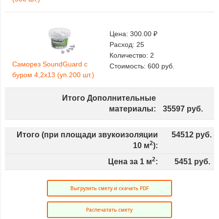
Цена:
300.00 ₽
Расход:
25
Количество:
2
Саморез SoundGuard с
Стоимость:
600
руб.
буром 4,2х13 (уп.200 шт.)
Итого Дополнительные
материалы:
35597
руб.
Итого (при площади звукоизоляции
54512
руб.
2
10
м
):
2
Цена за 1 м
:
5451
руб.
Выгрузить смету и скачать PDF
Распечатать смету