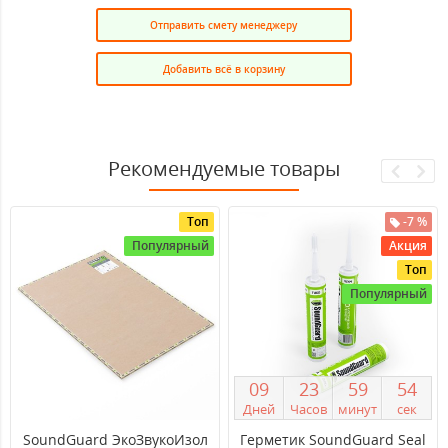
Отправить смету менеджеру
Добавить всё в корзину
Рекомендуемые товары
Топ
-7 %
Популярный
Акция
Топ
Популярный
0
9
2
3
5
9
5
3
Дней
Часов
минут
сек
SoundGuard ЭкоЗвукоИзол
Герметик SoundGuard Seal