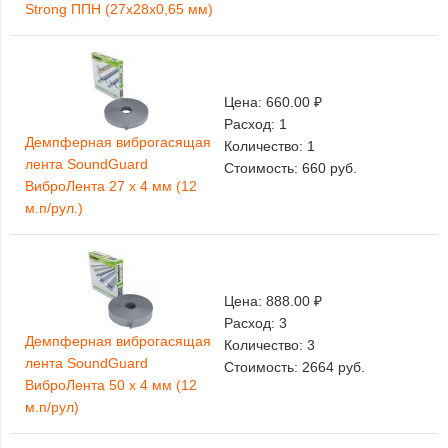
Strong ППН (27х28х0,65 мм)
Цена:
660.00 ₽
Расход:
1
Демпферная виброгасящая
Количество:
1
лента SoundGuard
Стоимость:
660
руб.
ВиброЛента 27 х 4 мм (12
м.п/рул.)
Цена:
888.00 ₽
Расход:
3
Демпферная виброгасящая
Количество:
3
лента SoundGuard
Стоимость:
2664
руб.
ВиброЛента 50 х 4 мм (12
м.п/рул)