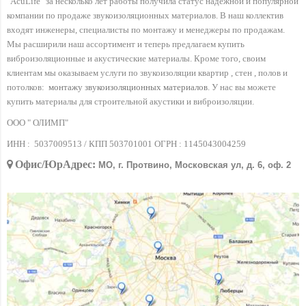
"AcuLife" за несколько лет работы получила статус надежной и популярной
компании по продаже звукоизоляционных материалов. В наш коллектив
входят инженеры, специалисты по монтажу и менеджеры по продажам.
Мы расширили наш ассортимент и теперь предлагаем купить
виброизоляционные и акустические материалы. Кроме того, своим
клиентам мы оказываем услуги по звукоизоляции квартир , стен , полов и
потолков:
монтажу звукоизоляционных материалов
. У нас вы можете
купить материалы для строительной акустики и виброизоляции.
ООО " ОЛИМП"
ИНН :
5037009513 / КПП 503701001 ОГРН :
1145043004259
Офис/ЮрАдрес:
МО, г. Протвино, Московская ул, д. 6, оф. 2