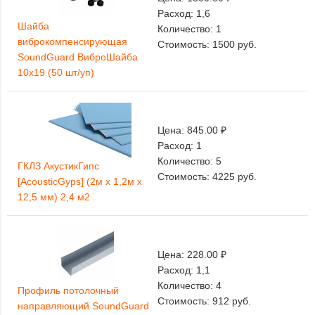
Расход:
1,6
Шайба
Количество:
1
виброкомпенсирующая
Стоимость:
1500
руб.
SoundGuard ВиброШайба
10х19 (50 шт/уп)
Цена:
845.00 ₽
Расход:
1
Количество:
5
ГКЛЗ АкустикГипс
Стоимость:
4225
руб.
[AcousticGyps] (2м х 1,2м х
12,5 мм) 2,4 м2
Цена:
228.00 ₽
Расход:
1,1
Количество:
4
Профиль потолочный
Стоимость:
912
руб.
направляющий SoundGuard