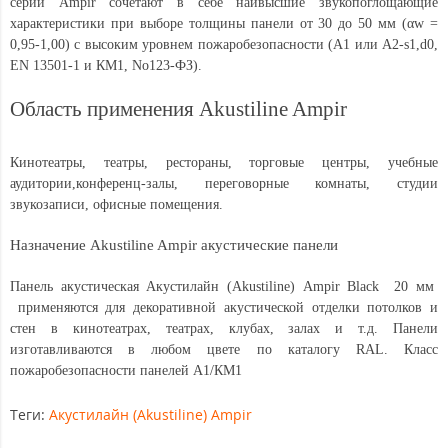
серии Ampir сочетают в себе наивысшие звукопоглощающие
характеристики при выборе толщины панели от 30 до 50 мм (αw =
0,95-1,00) с высоким уровнем пожаробезопасности (А1 или А2-s1,d0,
EN 13501-1 и КМ1, No123-ФЗ).
Область применения Akustiline Ampir
Кинотеатры, театры, рестораны, торговые центры, учебные
аудитории,конференц-залы, переговорные комнаты, студии
звукозаписи, офисные помещения.
Назначение Akustiline Ampir акустические панели
Панель акустическая Акустилайн (Akustiline) Ampir Black 20 мм
применяются для декоративной акустической отделки потолков и
стен в кинотеатрах, театрах, клубах, залах и т.д. Панели
изготавливаются в любом цвете по каталогу RAL. Класс
пожаробезопасности панелей А1/КМ1
Теги:
Акустилайн (Akustiline) Ampir