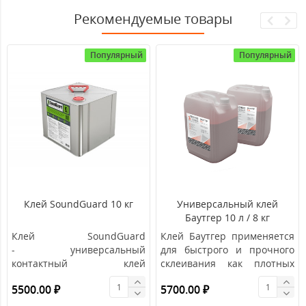
Рекомендуемые товары
Популярный
Популярный
Клей SoundGuard 10 кг
Универсальный клей
Баутгер 10 л / 8 кг
Клей SoundGuard
Клей Баутгер применяется
- универсальный
для быстрого и прочного
контактный клей
склеивания как плотных
Назначение: поролон
тяжелых, так и мягких
5500.00 ₽
5700.00 ₽
экструзия полипропилен..
порист..