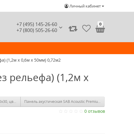
Личный кабинет
+7 (495) 145-26-60
0
+7 (800) 505-26-60
) (1,2м x 0,6м х 50мм) 0,72м2
з рельефа) (1,2м x
Панель акустическая SAB Acoustic Premium P2 (фаска) (0,6м x 
FLEXAKUSTIK Square-30, 1000х1000х30, цвет серый графит | 1 м2
0 отзывов