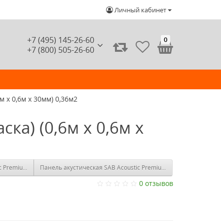
Личный кабинет
+7 (495) 145-26-60
0
+7 (800) 505-26-60
м x 0,6м х 30мм) 0,36м2
ка) (0,6м x 0,6м х
 Premium P1 (без рельефа) (1,2м x 0,6м х 50мм) 0,72м2
Панель акустическая SAB Acoustic Premium P2 (фаска) (1,2м x 
0 отзывов