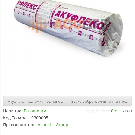
Акуфлекс, подложка под напольное покрытие, рулон 15х1м, толщ. 4мм
Звуко-вибр
Наличие:
В наличии
0 отзывов
Код Товара:
10300005
Производитель:
Acoustic Group