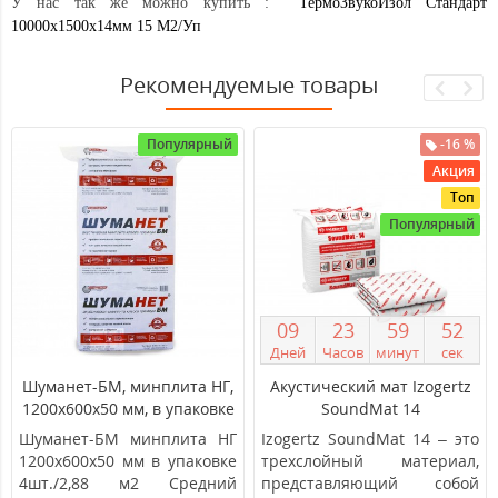
У нас так же можно купить :
ТермоЗвукоИзол Стандарт
10000х1500х14мм 15 М2/Уп
Рекомендуемые товары
Популярный
-16 %
Акция
Топ
Популярный
0
9
2
3
5
9
5
2
Дней
Часов
минут
сек
Шуманет-БМ, минплита НГ,
Акустический мат Izogertz
1200х600х50 мм, в упаковке
SoundMat 14
4шт./2,88 м2
(10000х1500х14мм) в уп.
Шуманет-БМ минплита НГ
Izogertz SoundMat 14 – это
15м2
1200х600х50 мм в упаковке
трехслойный материал,
4шт./2,88 м2 Средний
представляющий собой