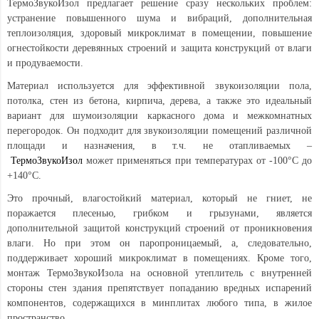
ТермоЗвукоИзол предлагает решение сразу нескольких проблем:
устранение повышенного шума и вибраций, дополнительная
теплоизоляция, здоровый микроклимат в помещении, повышение
огнестойкости деревянных строений и защита конструкций от влаги
и продуваемости.
Материал используется для эффективной звукоизоляции пола,
потолка, стен из бетона, кирпича, дерева, а также это идеальный
вариант для шумоизоляции каркасного дома и межкомнатных
перегородок. Он подходит для звукоизоляции помещений различной
площади и назначения, в т.ч. не отапливаемых –
ТермоЗвукоИзол
может применяться при температурах от -100°С до
+140°С.
Это прочный, влагостойкий материал, который не гниет, не
поражается плесенью, грибком и грызунами, является
дополнительной защитой конструкций строений от проникновения
влаги. Но при этом он паропроницаемый, а, следовательно,
поддерживает хороший микроклимат в помещениях. Кроме того,
монтаж ТермоЗвукоИзола на основной утеплитель с внутренней
стороны стен здания препятствует попаданию вредных испарений
компонентов, содержащихся в минплитах любого типа, в жилое
пространство.