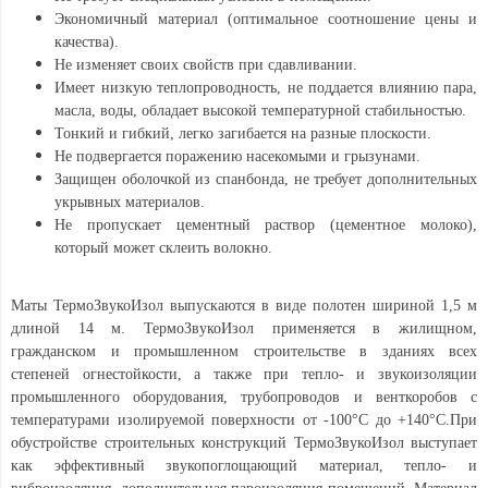
Экономичный материал (оптимальное соотношение цены и
качества).
Не изменяет своих свойств при сдавливании.
Имеет низкую теплопроводность, не поддается влиянию пара,
масла, воды, обладает высокой температурной стабильностью.
Тонкий и гибкий, легко загибается на разные плоскости.
Не подвергается поражению насекомыми и грызунами.
Защищен оболочкой из спанбонда, не требует дополнительных
укрывных материалов.
Не пропускает цементный раствор (цементное молоко),
который может склеить волокно.
Маты ТермоЗвукоИзол выпускаются в виде полотен шириной 1,5 м
длиной 14 м. ТермоЗвукоИзол применяется в жилищном,
гражданском и промышленном строительстве в зданиях всех
степеней огнестойкости, а также при тепло- и звукоизоляции
промышленного оборудования, трубопроводов и венткоробов с
температурами изолируемой поверхности от -100°С до +140°С.При
обустройстве строительных конструкций ТермоЗвукоИзол выступает
как эффективный звукопоглощающий материал, тепло- и