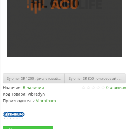
Sylomer SR 1200 , фиолетовый , лист 1200 х 1500 ( 1.8 м2 )
Sylomer SR 85
Наличие:
В наличии
0 отзывов
Код Товара:
Vibradyn
Производитель:
Vibrafoam