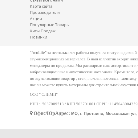
Карта сайта
Производители
Акции
Популярные Товары
Хиты Продаж
Новинки
"AcuLife" за несколько лет работы получила статус надежно
звукоизоляционных материалов. В наш коллектив входят инж
менеджеры по продажам. Мы расширили наш ассортимент и т
виброизоляционные и акустические материалы. Кроме того, 
по звукоизоляции квартир , стен , полов и потолков:
монтажу 
нас вы можете купить материалы для строительной акустики 
ООО " ОЛИМП"
ИНН :
5037009513 / КПП 503701001 ОГРН :
1145043004259
Офис/ЮрАдрес:
МО, г. Протвино, Московская ул, д