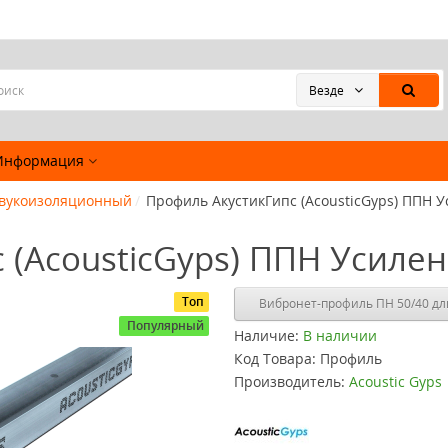
Везде
Информация
вукоизоляционный
Профиль АкустикГипс (AcousticGyps) ППН У
 (AcousticGyps) ППН Усилен
Топ
Вибронет-профиль ПН 50/40 дл
Популярный
Наличие:
В наличии
Код Товара:
Профиль
Производитель:
Acoustic Gyps