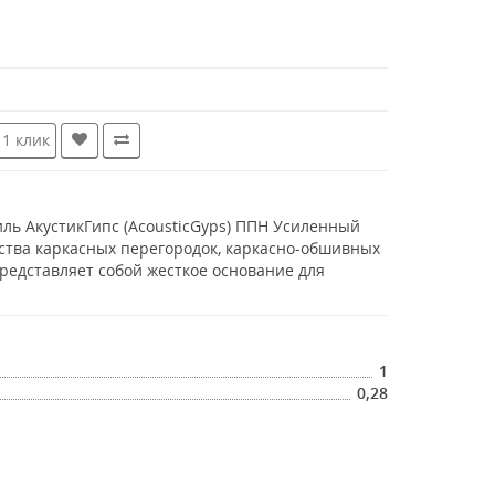
 1 клик
ь АкустикГипс (AcousticGyps) ППН Усиленный
йства каркасных перегородок, каркасно-обшивных
Представляет собой жесткое основание для
1
0,28