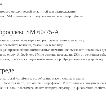
ия
поры с металлической пластиной для распределения
флекс SM применяется полиуретановый эластомер Sylomer
брофлекс SM 60/75-A
ваться только через верхнюю распределительную пластину.
а превышать величин, указанных в таблице.
ех раз превышающие номинальные значения, не вызывают остаточных д
ки на опору Виброфлекс SM не должны превышать 25% от величины дей
силия, требуются специальные типы опор. Предложения по устройству т
среде
 который устойчив к воздействию масел, смазок и влаги.
ми. Несмотря на то, что опоры Виброфлекс SM устойчивы к воздействию
ения, слой эластомера может потерять окраску, но физические свойств