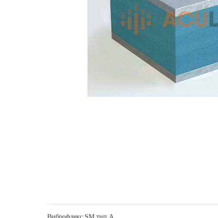
Виброфлекс SM тип A