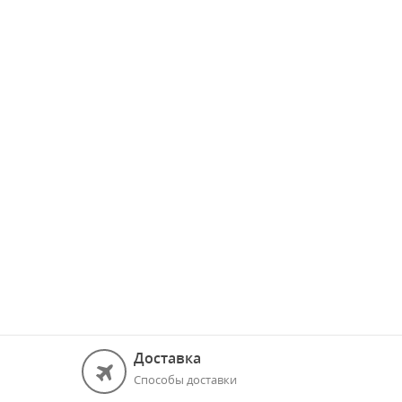
Доставка
Способы доставки