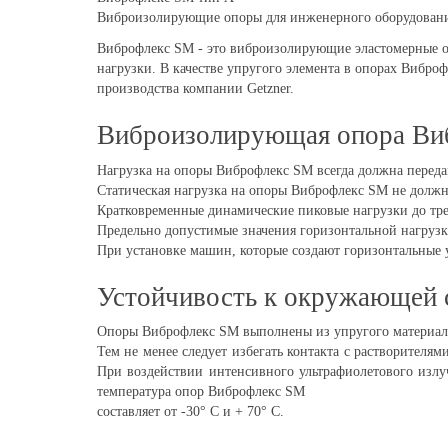
Виброизолирующие опоры для инженерного оборудован
Виброфлекс SM - это виброизолирующие эластомерные о
нагрузки. В качестве упругого элемента в опорах Вибро
производства компании Getzner.
Виброизолирующая опора Ви
Нагрузка на опоры Виброфлекс SM всегда должна переда
Статическая нагрузка на опоры Виброфлекс SM не должн
Кратковременные динамические пиковые нагрузки до тр
Предельно допустимые значения горизонтальной нагруз
При установке машин, которые создают горизонтальные у
Устойчивость к окружающей 
Опоры Виброфлекс SM выполнены из упругого материала,
Тем не менее следует избегать контакта с растворителя
При воздействии интенсивного ультрафиолетового излуч
температура опор Виброфлекс SM
составляет от -30° С и + 70° С.