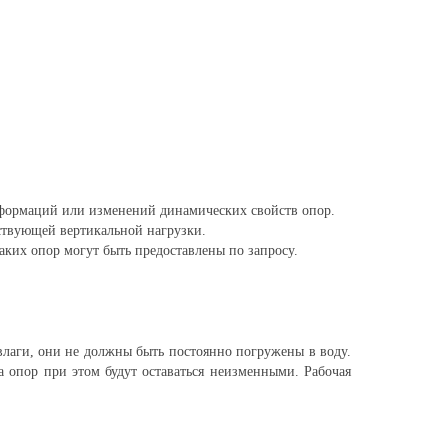
еформаций или изменений динамических свойств опор.
ствующей вертикальной нагрузки.
аких опор могут быть предоставлены по запросу.
 влаги, они не должны быть постоянно погружены в воду.
а опор при этом будут оставаться неизменными. Рабочая