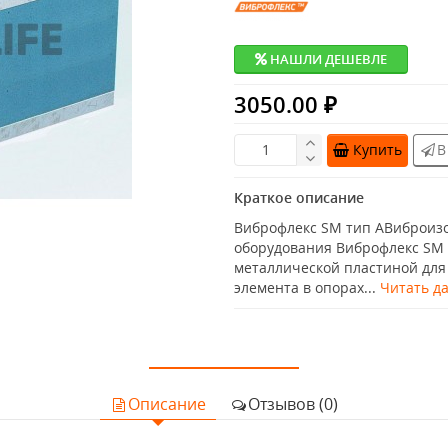
НАШЛИ ДЕШЕВЛЕ
3050.00 ₽
Купить
В
Краткое описание
Виброфлекс SM тип AВиброиз
оборудования Виброфлекс SM 
металлической пластиной для 
элемента в опорах...
Читать да
Описание
Отзывов (0)