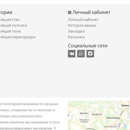
гории
Личный кабинет
ляция стен
Личный кабинет
ляция потолка
История заказа
ляция пола
Закладки
ляция перегородок
Рассылка
Социальные сети
й и популярной компании по продаже
енеры, специалисты по монтажу и
еперь предлагаем купить
своим клиентам мы оказываем услуги
звукоизоляционных материалов
. У