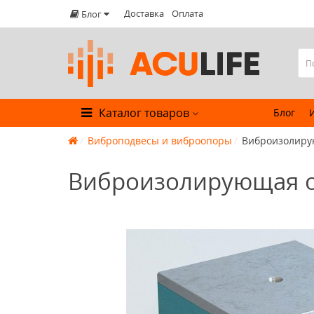
Доставка
Оплата
Блог
Каталог товаров
Блог
Виброподвесы и виброопоры
Виброизолиру
Виброизолирующая о