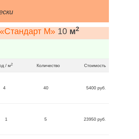
ески
2
 «Стандарт М»
10
м
2
д / м
Количество
Стоимость
4
40
5400
руб.
1
5
23950
руб.