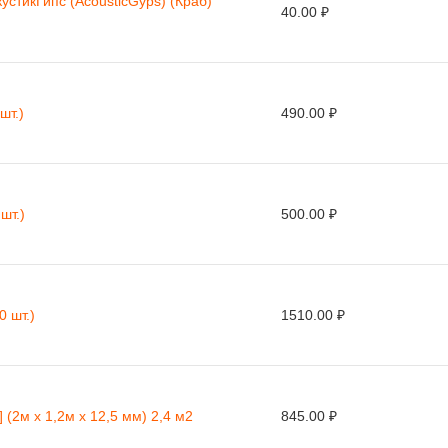
стикГипс (AcousticGyps) (Краб)
40.00 ₽
шт.)
490.00 ₽
шт.)
500.00 ₽
0 шт.)
1510.00 ₽
 (2м х 1,2м х 12,5 мм) 2,4 м2
845.00 ₽