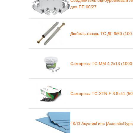
Соединитель одноуровневый Аку
для ПП 60/27
Дюбель-гвоздь ТС-ДГ 6/60 (100 
Саморезы ТС-ММ 4.2х13 (1000 
Саморезы ТС-XTN-F 3.9х41 (50
ГКЛЗ АкустикГипс [AcousticGyps]