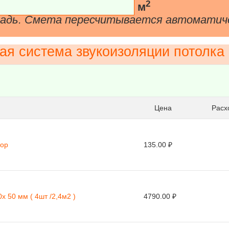
2
м
щадь. Смета пересчитывается автоматич
ая система звукоизоляции потолка
Цена
Расхо
тор
135.00 ₽
 50 мм ( 4шт /2,4м2 )
4790.00 ₽