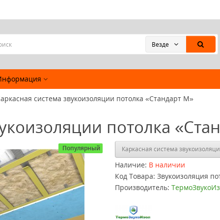
Везде
Информация
аркасная система звукоизоляции потолка «Стандарт М»
вукоизоляции потолка «Ста
Популярный
Каркасная система звукоизоляци
Наличие:
В наличии
Код Товара:
Звукоизоляция по
Производитель:
ТермоЗвукоИз