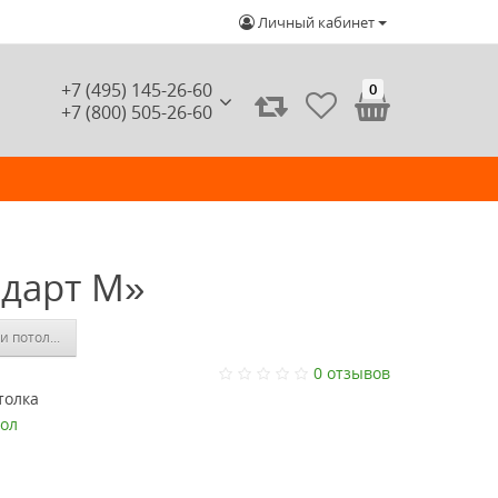
Личный кабинет
+7 (495) 145-26-60
0
+7 (800) 505-26-60
ндарт М»
и потолка «Стандарт М1»
0 отзывов
толка
ол