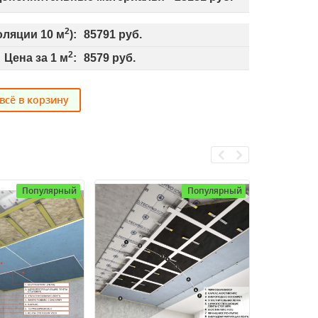
2
золяции
10
м
):
85791
руб.
2
Цена за 1 м
:
8579
руб.
всё в корзину
Популярный
Популярный