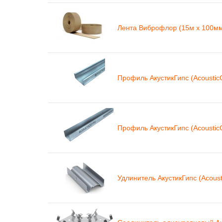
Лента Виброфлор (15м x 100мм
Профиль АкустикГипс (Acoustic
Профиль АкустикГипс (Acoustic
Удлинитель АкустикГипс (Acous