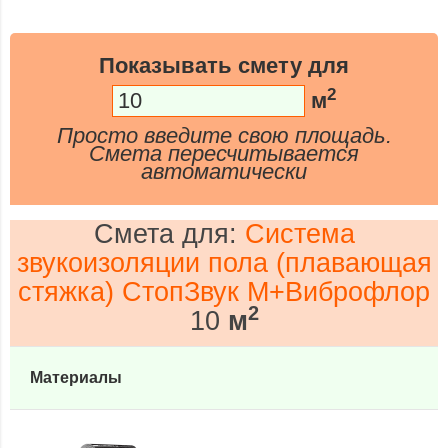
Показывать смету для
2
м
Просто введите свою площадь.
Смета пересчитывается
автоматически
Смета для:
Система
звукоизоляции пола (плавающая
стяжка) СтопЗвук М+Виброфлор
2
10
м
Материалы