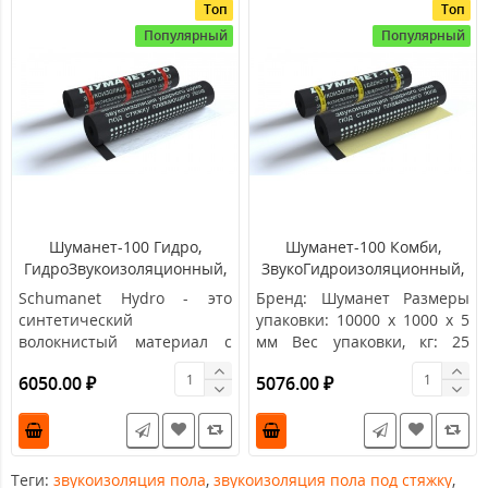
Топ
Топ
Популярный
Популярный
Шуманет-100 Гидро,
Шуманет-100 Комби,
ГидроЗвукоизоляционный,
ЗвукоГидроизоляционный,
рулон 10х1м, толщина 5мм
рулон 10х1м, толщина 5мм
Schumanet Hydro - это
Бренд: Шуманет Размеры
синтетический
упаковки: 10000 х 1000 х 5
волокнистый материал с
мм Вес упаковки, кг: 25
битумным покрытием,
Объем уп..
6050.00 ₽
5076.00 ₽
который эффективно ре..
Теги:
звукоизоляция пола
,
звукоизоляция пола под стяжку
,