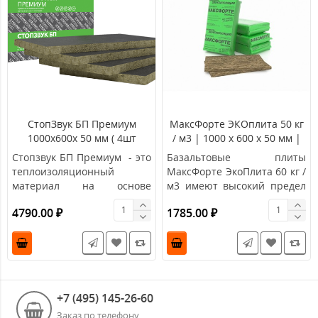
СтопЗвук БП Премиум
МаксФорте ЭКОплита 50 кг
1000х600х 50 мм ( 4шт
/ м3 | 1000 х 600 х 50 мм |
/2,4м2 )
2,4 м²/0,12 м³
Стопзвук БП Премиум - это
Базальтовые плиты
теплоизоляционный
МаксФорте ЭкоПлита 60 кг /
материал на основе
м3 имеют высокий предел
базальтового волокна,
огнестойкости и могут..
4790.00 ₽
1785.00 ₽
изго..
+7 (495) 145-26-60
Заказ по телефону