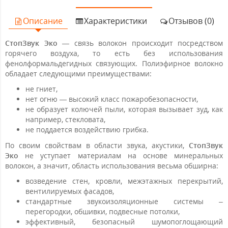
Описание
Характеристики
Отзывов (0)
СтопЗвук Эко
— cвязь волокон происходит посредством
горячего воздуха, то есть без использования
фенолформальдегидных связующих. Полиэфирное волокно
обладает следующими преимуществами:
не гниет,
нет огню — высокий класс пожаробезопасности,
не образует колючей пыли, которая вызывает зуд, как
например, стекловата,
не поддается воздействию грибка.
По своим свойствам в области звука, акустики,
СтопЗвук
Эко
не уступает материалам на основе минеральных
волокон, а значит, область использования весьма обширна:
возведение стен, кровли, межэтажных перекрытий,
вентилируемых фасадов,
стандартные звукоизоляционные системы –
перегородки, обшивки, подвесные потолки,
эффективный, безопасный шумопоглощающий