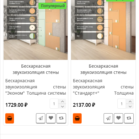
Популярный
Бескаркасная
Бескаркасная
звукоизоляция стены
звукоизоляция стены
"Эконом"
"Стандарт+"
Бескаркасная
Бескаркасная
звукоизоляция стены
звукоизоляция стены
"Эконом" Толщина системы
"Стандарт+" Толщина
- 25 мм ЦЕНА указана за
системы - 31 мм , RW = 59-
1729.00 ₽
2137.00 ₽
1м2.&nb..
61 ..