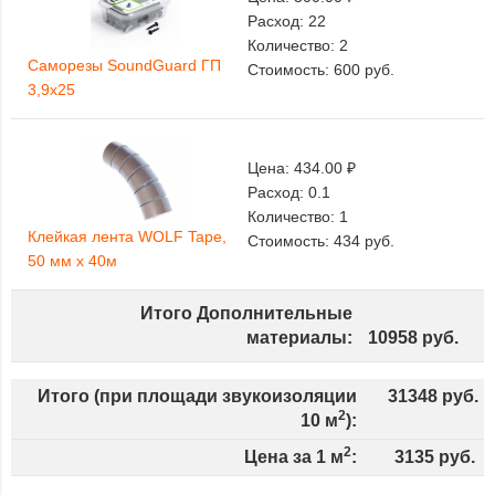
Расход:
22
Количество:
2
Саморезы SoundGuard ГП
Стоимость:
600
руб.
3,9х25
Цена:
434.00 ₽
Расход:
0.1
Количество:
1
Клейкая лента WOLF Tape,
Стоимость:
434
руб.
50 мм х 40м
Итого Дополнительные
материалы:
10958
руб.
Итого (при площади звукоизоляции
31348
руб.
2
10
м
):
2
Цена за 1 м
:
3135
руб.