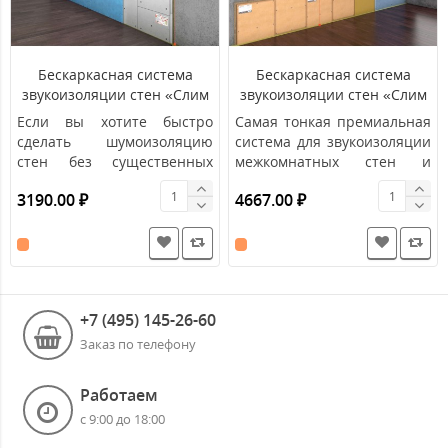
Бескаркасная система
Бескаркасная система
звукоизоляции стен «Слим
звукоизоляции стен «Слим
А»
Премиум»
Если вы хотите быстро
Самая тонкая премиальная
сделать шумоизоляцию
система для звукоизоляции
стен без существенных
межкомнатных стен и
затрат, то вам подойдет
перегородок в квартирах,
3190.00 ₽
4667.00 ₽
бескаркасна..
заго..
+7 (495) 145-26-60
Заказ по телефону
Работаем
с 9:00 до 18:00