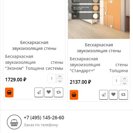
Бескаркасная
Бескаркасная
звукоизоляция стены
звукоизоляция стены
"Эконом"
"Стандарт+"
Бескаркасная
Бескаркасная
звукоизоляция стены
звукоизоляция стены
"Эконом" Толщина системы
"Стандарт+" Толщина
- 25 мм ЦЕНА указана за
системы - 31 мм , RW = 59-
1729.00 ₽
2137.00 ₽
1м2.&nb..
61 ..
+7 (495) 145-26-60
Заказ по телефону