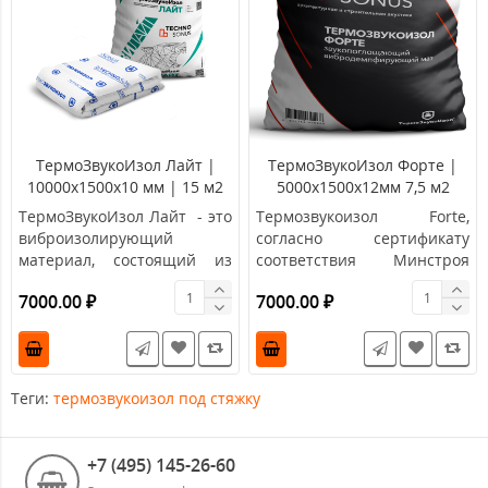
ТермоЗвукоИзол Лайт |
ТермоЗвукоИзол Форте |
10000х1500х10 мм | 15 м2
5000х1500х12мм 7,5 м2
ТермоЗвукоИзол Лайт - это
Термозвукоизол Forte,
виброизолирующий
согласно сертификату
материал, состоящий из
соответствия Минстроя
перфорированной стеклов..
России, рекомендуется дл..
7000.00 ₽
7000.00 ₽
Теги:
термозвукоизол под стяжку
+7 (495) 145-26-60