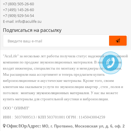
+7 (800) 505-26-60
+7 (495) 145-26-60
+7 (909) 929-54-54
E-mail: info@aculife.su
Подписаться на рассылку
"AcuLife" за несколько лет работы получила статус надежной и популярной
компании по продаже звукоизоляционных материалов. В наш коллектив
входят инженеры, специалисты по монтажу и менеджеры по продажам.
Мы расширили наш ассортимент и теперь предлагаем купить
виброизоляционные и акустические материалы. Кроме того, своим
клиентам мы оказываем услуги по звукоизоляции квартир , стен , полов и
потолков:
монтажу звукоизоляционных материалов
. У нас вы можете
купить материалы для строительной акустики и виброизоляции.
ООО " ОЛИМП"
ИНН :
5037009513 / КПП 503701001 ОГРН :
1145043004259
Офис/ЮрАдрес:
МО, г. Протвино, Московская ул, д. 6, оф. 2